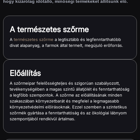
hogy kizárólag időtálló, minőségi termékeket állítsunk elő.
A természetes szőrme
A
természetes szőrme
a legtisztább és legfenntarthatóbb
divat alapanyag, a farmok által termelt, megújuló erőforrás.
Előállítás
A szőrmeipar felelősségteljes és szigorúan szabályozott,
tevékenységében a magas szintű állatjólét és fenntarthatóság
a legfőbb szempontok. A szőrme az előállításának minden
szakaszában környezetbarát és megfelel a legmagasabb
környezetvédelmi előírásoknak. Ezzel szemben a szintetikus
szőrmék gyártása a fenntarthatóság és az ökológiai lábnyom
szempontjából rendkívül ártalmas.