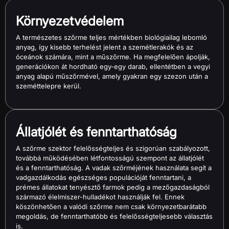
Környezetvédelem
A természetes szőrme teljes mértékben biológiailag lebomló
anyag, így kisebb terhelést jelent a szemétlerakók és az
óceánok számára, mint a műszőrme. Ha megfelelően ápolják,
generációkon át hordható egy-egy darab, ellentétben a vegyi
anyag alapú műszőrmével, amely gyakran egy szezon után a
szeméttelepre kerül.
Állatjólét és fenntarthatóság
A szőrme szektor felelősségteljes és szigorúan szabályozott,
továbbá működésében létfontosságú szempont az állatjólét
és a fenntarthatóság. A vadak szőrméjének használata segít a
vadgazdálkodás egészséges populációját fenntartani, a
prémes állatokat tenyésztő farmok pedig a mezőgazdaságból
származó élelmiszer-hulladékot használják fel. Ennek
köszönhetően a valódi szőrme nem csak környezetbarátabb
megoldás, de fenntarthatóbb és ​​felelősségteljesebb választás
is.