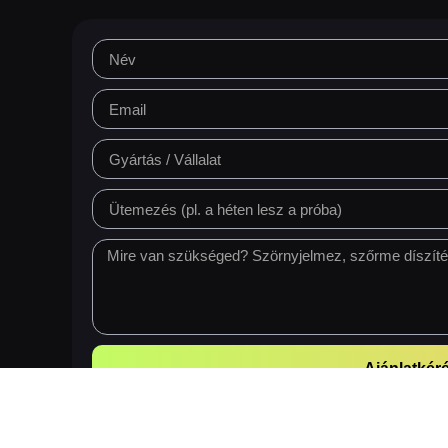
Ajánlatkér
Prefer email?
info@skindressing.fureverbycsa