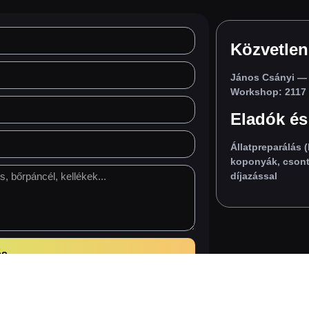
Közvetlen
János Csányi
— 
Workshop: 2117 I
Eladók és
Állatpreparálás (
koponyák, csont
díjazással
és
nyi.hu
•
Call:
+36 30 914 6915