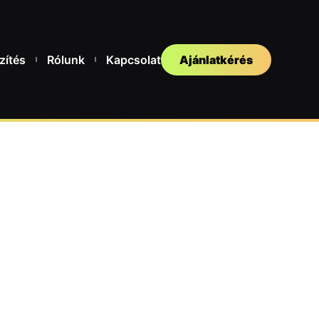
zítés
Rólunk
Kapcsolat
Ajánlatkérés