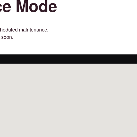
ce Mode
 scheduled maintenance.
 soon.