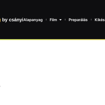
g
by csányi
Alapanyag
Film
Preparálás
Kikés