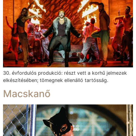
30. évfordulós produkció: részt vett a korhű jelmezek
elkészítésében; tömegnek ellenálló tartósság.
Macskanő