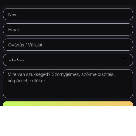
Ajánlatkérés
Prefer email?
info@skindressing.fureverbycsanyi.hu
•
Call:
+36 30 914 6915